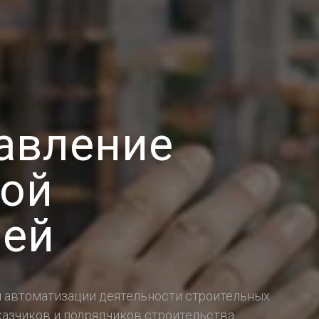
авление
ной
ией
 автоматизации деятельности строительных
казчиков и подрядчиков строительства.