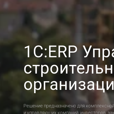
1С:ERP Упр
строитель
организац
Решение предназначено для комплексной
и управляющих компаний, инвесторов, за