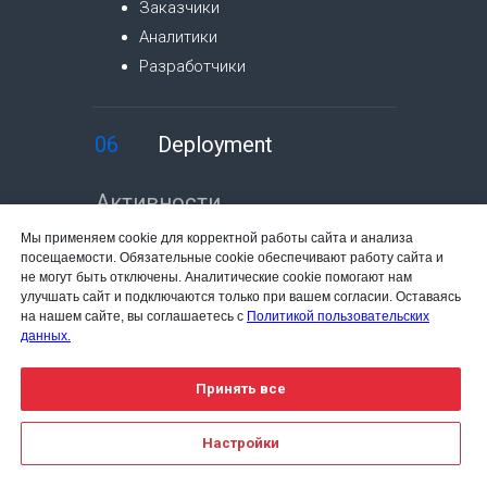
Заказчики
Аналитики
Разработчики
06
Deployment
Активности
Мы применяем cookie для корректной работы сайта и анализа
Пакет изменений передается в
посещаемости. Обязательные cookie обеспечивают работу сайта и
эксплуатацию. Публикация новой
не могут быть отключены. Аналитические cookie помогают нам
версии продукта в продуктивной
улучшать сайт и подключаются только при вашем согласии. Оставаясь
среде.
на нашем сайте, вы соглашаетесь с
Политикой пользовательских
данных.
Результаты
Принять все
Изменения перенесены в
продуктивную среду и доступны
Настройки
заказчику.