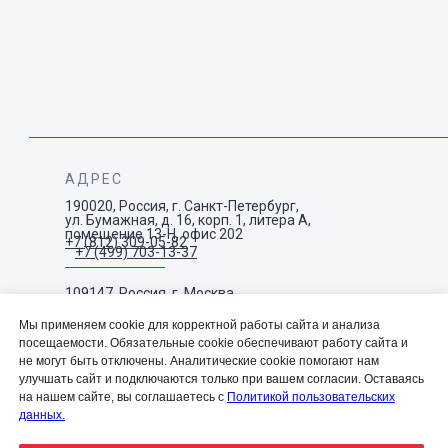
АДРЕС
190020, Россия, г. Санкт-Петербург,
ул. Бумажная, д. 16, корп. 1, литера А,
помещение 13-Н, офис 202
+7 (812) 309-05-82
+7 (499) 703-13-37
109147, Россия, г. Москва,
ул. Воронцовская, д. 35 Б,
корп. 1.
Мы применяем cookie для корректной работы сайта и анализа
посещаемости. Обязательные cookie обеспечивают работу сайта и
не могут быть отключены. Аналитические cookie помогают нам
улучшать сайт и подключаются только при вашем согласии. Оставаясь
info@resconcept.ru
на нашем сайте, вы соглашаетесь с
Политикой пользовательских
данных.